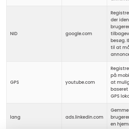
Registre
der iden
brugere
NID
google.com
tilbage
besøg. 
til at m
annonc
Registre
på mobi
GPS
youtube.com
at muli
baseret
GPS loka
Gemmer
lang
ads.linkedin.com
brugere
en hjem