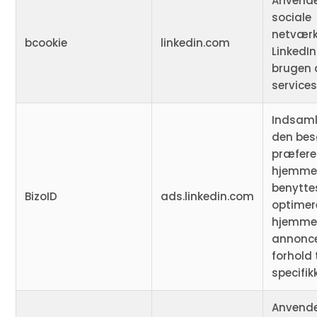
Anvende
sociale
netværk
bcookie
linkedin.com
LinkedIn
brugen a
services
Indsaml
den be
præfere
hjemmes
benyttes
BizoID
ads.linkedin.com
optimer
hjemme
annonce
forhold 
specifi
Anvende