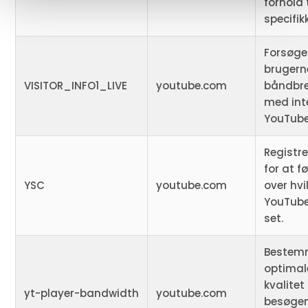
forhold 
specifi
Forsøge
brugern
VISITOR_INFO1_LIVE
youtube.com
båndbre
med int
YouTube
Registre
for at f
YSC
youtube.com
over hvi
YouTube
set.
Bestem
optimal
kvalitet
yt-player-bandwidth
youtube.com
besøgen