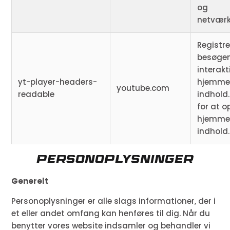
og
netværk
Registre
besøge
interak
yt-player-headers-
hjemmes
youtube.com
readable
indhold
for at o
hjemmes
indhold.
Personoplysninger
Generelt
Personoplysninger er alle slags informationer, der i
et eller andet omfang kan henføres til dig. Når du
benytter vores website indsamler og behandler vi