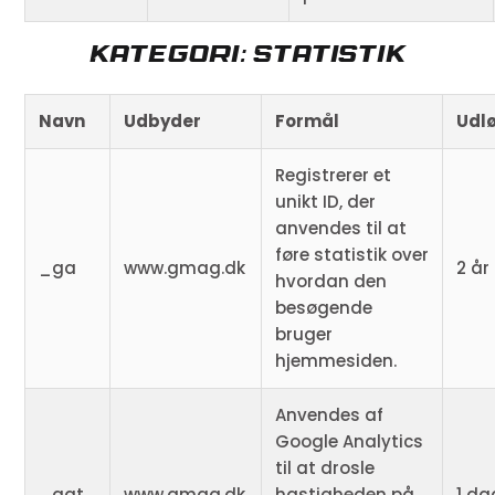
Kategori: Statistik
Navn
Udbyder
Formål
Udl
Registrerer et
unikt ID, der
anvendes til at
føre statistik over
_ga
www.gmag.dk
2 år
hvordan den
besøgende
bruger
hjemmesiden.
Anvendes af
Google Analytics
til at drosle
_gat
www.gmag.dk
hastigheden på
1 da