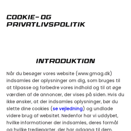
Spring til hovedindhold
Spring til sidefod
Cookie- og
privatlivspolitik
Introduktion
Når du besøger vores website (www.gmag.dk)
indsamles der oplysninger om dig, som bruges til
at tilpasse og forbedre vores indhold og til at øge
værdien af de annoncer, der vises på siden. Hvis du
ikke ønsker, at der indsamles oplysninger, bør du
slette dine cookies (
se vejledning
) og undlade
videre brug af websitet. Nedenfor har vi uddybet,
hvilke informationer der indsamles, deres formål
og hvilke tredjeparter, der har adgang til dem.