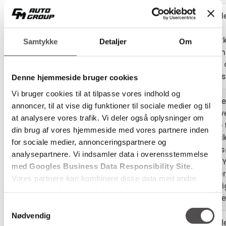
Anvende
sociale
netværk
Samtykke
Detaljer
Om
lidc
linkedin.com
LinkedIn
brugen a
services
Denne hjemmeside bruger cookies
Vi bruger cookies til at tilpasse vores indhold og
Registre
annoncer, til at vise dig funktioner til sociale medier og til
der anv
at analysere vores trafik. Vi deler også oplysninger om
Google t
din brug af vores hjemmeside med vores partnere inden
statist
for sociale medier, annonceringspartnere og
PREF
youtube.com
den be
analysepartnere. Vi indsamler data i overensstemmelse
bruger 
med
Googles Business Data Responsibility Site
.
på tvær
Vores partnere kan kombinere disse data med andre
forskell
oplysninger, du har givet dem, eller som de har indsamlet
hjemmes
fra din brug af deres tjenester.
Samtykkevalg
Nødvendig
Anvendes