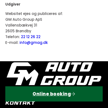
Udgiver
Websitet ejes og publiceres af:
GM Auto Group ApS
Vallensbækvej 31
2605 Brøndby
Telefon:
22 12 26 22
E-mail:
info@gmag.dk
Online booking
Kontakt
Book tid her