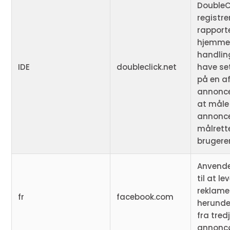
DoubleCl
registre
rapport
hjemme
handling
IDE
doubleclick.net
have set
på en a
annonce
at måle 
annonc
målrett
brugere
Anvende
til at le
reklame
fr
facebook.com
herunde
fra tred
annoncø