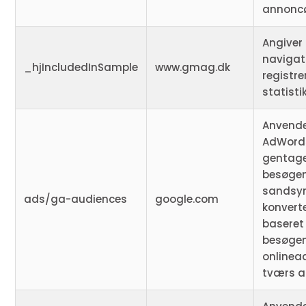
annoncø
Angiver
navigat
_hjIncludedInSample
www.gmag.dk
registre
statistik
Anvende
AdWords
gentage
besøgen
sandsynl
ads/ga-audiences
google.com
konverte
baseret
besøge
onlinea
tværs a