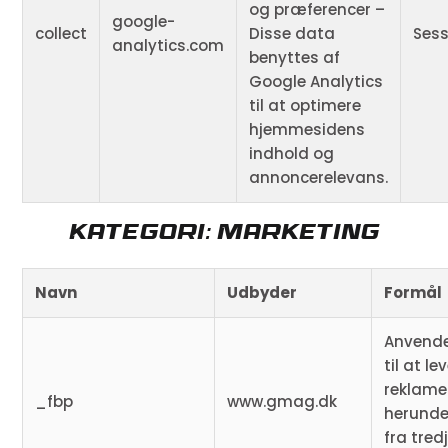
og præferencer –
google-
collect
Disse data
Sess
analytics.com
benyttes af
Google Analytics
til at optimere
hjemmesidens
indhold og
annoncerelevans.
Kategori: Marketing
Navn
Udbyder
Formål
Anvende
til at le
reklame
_fbp
www.gmag.dk
herunde
fra tred